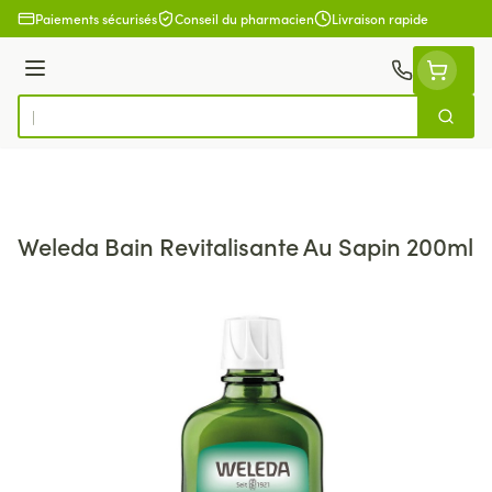
Aller au contenu
Paiements sécurisés
Conseil du pharmacien
Livraison rapide
Menu
Cherch
Rechercher
Weleda Bain Revitalisante Au Sapin 200ml