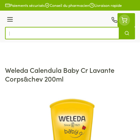
Aller au contenu
Paiements sécurisés
Conseil du pharmacien
Livraison rapide
Menu
Cherch
Rechercher
Weleda Calendula Baby Cr Lavante
Corps&chev 200ml