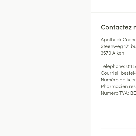
Contactez 
Apotheek Coene
Steenweg 121 b
3570
Alken
Téléphone:
011 
Courriel:
beste
Numéro de lice
Pharmacien re
Numéro TVA:
BE