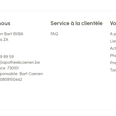
nous
Service à la clientèle
Vo
n Bart BVBA
FAQ
A 
us ZA
Lie
Act
Ph
59 89 59
l@
apotheekcoenen.be
Pre
nce:
730101
Tar
sponsable:
Bart Coenen
0809150442