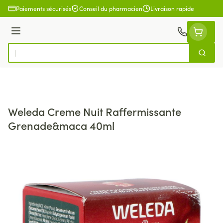
Aller au contenu
Paiements sécurisés
Conseil du pharmacien
Livraison rapide
Menu
Cherch
Rechercher
Weleda Creme Nuit Raffermissante
Grenade&maca 40ml