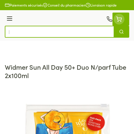
Aller au contenu
Paiements sécurisés
Conseil du pharmacien
Livraison rapide
Menu
Cherch
Rechercher
Widmer Sun All Day 50+ Duo N/parf Tube
2x100ml