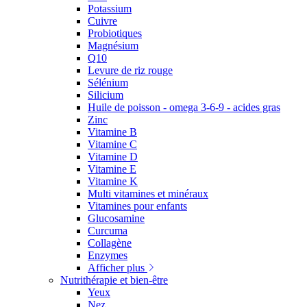
Potassium
Cuivre
Probiotiques
Magnésium
Q10
Levure de riz rouge
Sélénium
Silicium
Huile de poisson - omega 3-6-9 - acides gras
Zinc
Vitamine B
Vitamine C
Vitamine D
Vitamine E
Vitamine K
Multi vitamines et minéraux
Vitamines pour enfants
Glucosamine
Curcuma
Collagène
Enzymes
Afficher plus
Nutrithérapie et bien-être
Yeux
Nez