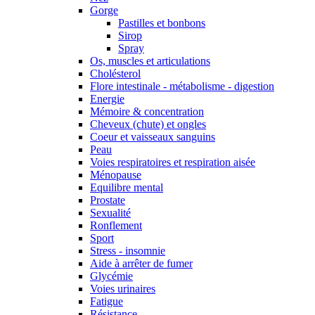
Gorge
Pastilles et bonbons
Sirop
Spray
Os, muscles et articulations
Cholésterol
Flore intestinale - métabolisme - digestion
Energie
Mémoire & concentration
Cheveux (chute) et ongles
Coeur et vaisseaux sanguins
Peau
Voies respiratoires et respiration aisée
Ménopause
Equilibre mental
Prostate
Sexualité
Ronflement
Sport
Stress - insomnie
Aide à arrêter de fumer
Glycémie
Voies urinaires
Fatigue
Résistance