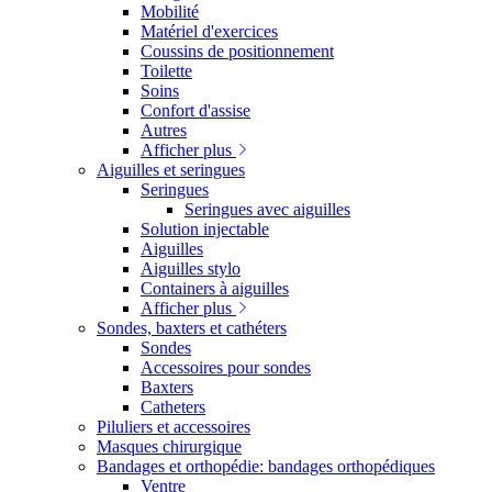
Mobilité
Matériel d'exercices
Coussins de positionnement
Toilette
Soins
Confort d'assise
Autres
Afficher plus
Aiguilles et seringues
Seringues
Seringues avec aiguilles
Solution injectable
Aiguilles
Aiguilles stylo
Containers à aiguilles
Afficher plus
Sondes, baxters et cathéters
Sondes
Accessoires pour sondes
Baxters
Catheters
Piluliers et accessoires
Masques chirurgique
Bandages et orthopédie: bandages orthopédiques
Ventre