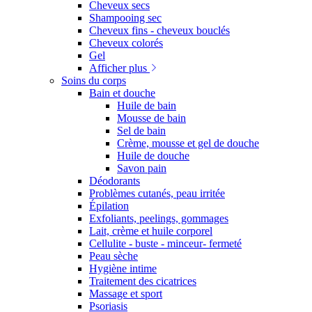
Cheveux secs
Shampooing sec
Cheveux fins - cheveux bouclés
Cheveux colorés
Gel
Afficher plus
Soins du corps
Bain et douche
Huile de bain
Mousse de bain
Sel de bain
Crème, mousse et gel de douche
Huile de douche
Savon pain
Déodorants
Problèmes cutanés, peau irritée
Épilation
Exfoliants, peelings, gommages
Lait, crème et huile corporel
Cellulite - buste - minceur- fermeté
Peau sèche
Hygiène intime
Traitement des cicatrices
Massage et sport
Psoriasis