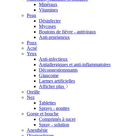
Minéraux
Vitamines
Peau
Désinfecter
Mycoses
Boutons de fièvre - antiviraux
Anti-prurigneux
Poux
Acné
Yeux
Anti-infectieux
Antiallergiques et anti-inflammatoires
Décongestionnnants
Glaucome
Larmes artificielles
Afficher plus
Oreille
Nez
Tablettes
Sprays - gouttes
Gorge et bouche
Comprimés à sucer
Spray - solution
Anesthésie
Diagnostiques