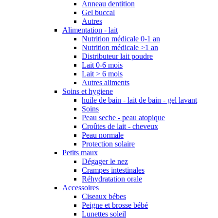
Anneau dentition
Gel buccal
Autres
Alimentation - lait
Nutrition médicale 0-1 an
Nutrition médicale >1 an
Distributeur lait poudre
Lait 0-6 mois
Lait > 6 mois
Autres aliments
Soins et hygiene
huile de bain - lait de bain - gel lavant
Soins
Peau seche - peau atopique
Croûtes de lait - cheveux
Peau normale
Protection solaire
Petits maux
Dégager le nez
Crampes intestinales
Réhydratation orale
Accessoires
Ciseaux bébes
Peigne et brosse bébé
Lunettes soleil