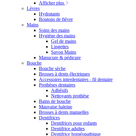
Afficher plus
Lèvres
Hydratants
Boutons de fièvre
Mains
Soins des mains
Hygiène des mains
Gel de mains
Lingettes
Savon Mains
Manucure & pédicure
Bouche
Bouche sèche
Brosses à dents électriques
Accessoires interdentaires - fil dentaire
Prothèses dentaires
Adhésifs
Nettoyants prothèse
Bains de bouche
Mauvaise haleine
Brosses à dents manuelles
Dentifrices
Dentifrices pour enfants
Dentifrice adultes
Dentifrice homéopathique