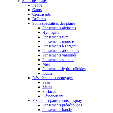
Soins des plaies
Feutre
Gants
Cicatrisants
Brûlures
Soins spécialisés des plaies
Pansements alginates
Hydrogels
Pansements film
Pansements mousse
Pansements à l'argent
Pansements absorbants
Pansements vaselinés
Pansements silicone
Miel
Pansements hydrocolloides
Iodine
Désinfection et nettoyage
Peau
Mains
Surfaces
Désodorisant
Fixation et pansements et spray
Pansements prédécoupés
Pansements bande