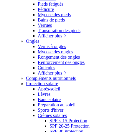
Pieds fatigués
Pédicure
Mycose des pieds
Bains de pieds
Verrues
Transpiration des pieds
Afficher plus
Ongles
Vernis à ongles
Mycose des ongles
Rongement des ongles
Renforcement des ongles
Cuticules
Afficher plus
Compléments nutritionnels
Protection solaire
Après-soleil
Lèvres
Banc solaire
Préparation au soleil
Sports d'hiver
Crèmes solaires
SPF < 15 Protection
SPF 20-25 Protection
SPF 30 Protection