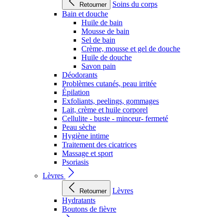
Soins du corps
Retourner
Bain et douche
Huile de bain
Mousse de bain
Sel de bain
Crème, mousse et gel de douche
Huile de douche
Savon pain
Déodorants
Problèmes cutanés, peau irritée
Épilation
Exfoliants, peelings, gommages
Lait, crème et huile corporel
Cellulite - buste - minceur- fermeté
Peau sèche
Hygiène intime
Traitement des cicatrices
Massage et sport
Psoriasis
Lèvres
Lèvres
Retourner
Hydratants
Boutons de fièvre