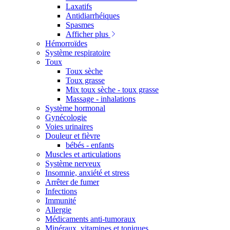
Laxatifs
Antidiarrhéiques
Spasmes
Afficher plus
Hémorroïdes
Système respiratoire
Toux
Toux sèche
Toux grasse
Mix toux sèche - toux grasse
Massage - inhalations
Système hormonal
Gynécologie
Voies urinaires
Douleur et fièvre
bébés - enfants
Muscles et articulations
Système nerveux
Insomnie, anxiété et stress
Arrêter de fumer
Infections
Immunité
Allergie
Médicaments anti-tumoraux
Minéraux, vitamines et toniques