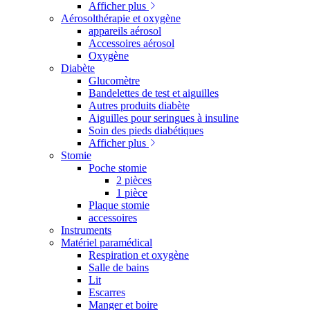
Afficher plus
Aérosolthérapie et oxygène
appareils aérosol
Accessoires aérosol
Oxygène
Diabète
Glucomètre
Bandelettes de test et aiguilles
Autres produits diabète
Aiguilles pour seringues à insuline
Soin des pieds diabétiques
Afficher plus
Stomie
Poche stomie
2 pièces
1 pièce
Plaque stomie
accessoires
Instruments
Matériel paramédical
Respiration et oxygène
Salle de bains
Lit
Escarres
Manger et boire