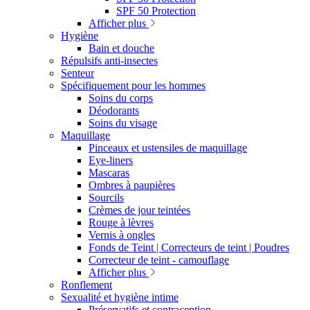
SPF 50 Protection
Afficher plus
Hygiène
Bain et douche
Répulsifs anti-insectes
Senteur
Spécifiquement pour les hommes
Soins du corps
Déodorants
Soins du visage
Maquillage
Pinceaux et ustensiles de maquillage
Eye-liners
Mascaras
Ombres à paupières
Sourcils
Crèmes de jour teintées
Rouge à lèvres
Vernis à ongles
Fonds de Teint | Correcteurs de teint | Poudres
Correcteur de teint - camouflage
Afficher plus
Ronflement
Sexualité et hygiène intime
Préservatifs et contraception