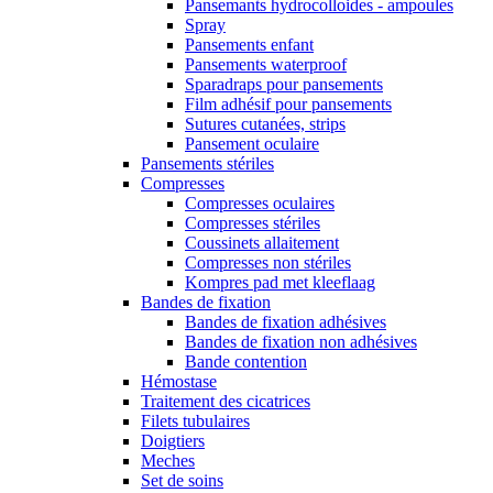
Pansemants hydrocolloides - ampoules
Spray
Pansements enfant
Pansements waterproof
Sparadraps pour pansements
Film adhésif pour pansements
Sutures cutanées, strips
Pansement oculaire
Pansements stériles
Compresses
Compresses oculaires
Compresses stériles
Coussinets allaitement
Compresses non stériles
Kompres pad met kleeflaag
Bandes de fixation
Bandes de fixation adhésives
Bandes de fixation non adhésives
Bande contention
Hémostase
Traitement des cicatrices
Filets tubulaires
Doigtiers
Meches
Set de soins