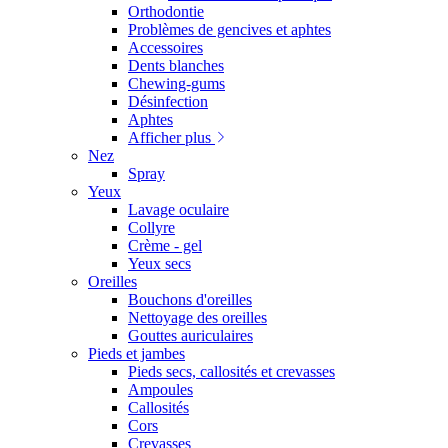
Orthodontie
Problèmes de gencives et aphtes
Accessoires
Dents blanches
Chewing-gums
Désinfection
Aphtes
Afficher plus
Nez
Spray
Yeux
Lavage oculaire
Collyre
Crème - gel
Yeux secs
Oreilles
Bouchons d'oreilles
Nettoyage des oreilles
Gouttes auriculaires
Pieds et jambes
Pieds secs, callosités et crevasses
Ampoules
Callosités
Cors
Crevasses