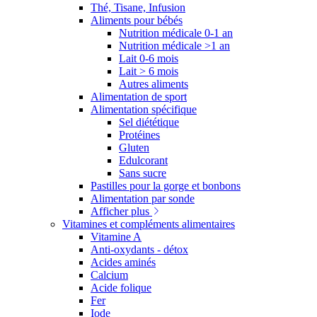
Thé, Tisane, Infusion
Aliments pour bébés
Nutrition médicale 0-1 an
Nutrition médicale >1 an
Lait 0-6 mois
Lait > 6 mois
Autres aliments
Alimentation de sport
Alimentation spécifique
Sel diététique
Protéines
Gluten
Edulcorant
Sans sucre
Pastilles pour la gorge et bonbons
Alimentation par sonde
Afficher plus
Vitamines et compléments alimentaires
Vitamine A
Anti-oxydants - détox
Acides aminés
Calcium
Acide folique
Fer
Iode