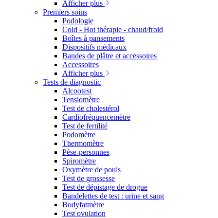
Afficher plus
Premiers soins
Podologie
Cold - Hot thérapie - chaud/froid
Boîtes à pansements
Dispositifs médicaux
Bandes de plâtre et accessoires
Accessoires
Afficher plus
Tests de diagnostic
Alcootest
Tensiomètre
Test de cholestérol
Cardiofréquencemètre
Test de fertilité
Podomètre
Thermomètre
Pèse-personnes
Spiromètre
Oxymètre de pouls
Test de grossesse
Test de dépistage de drogue
Bandelettes de test : urine et sang
Bodyfatmètre
Test ovulation