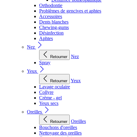
Orthodontie
Problèmes de gencives et aphtes
Accessoires
Dents blanches
Chewing-gums
Désinfection
Aphtes
Nez
Nez
Retourner
Spray
Yeux
Yeux
Retourner
Lavage oculaire
Collyre
Crème - gel
Yeux secs
Oreilles
Oreilles
Retourner
Bouchons d'oreilles
Nettoyage des oreilles