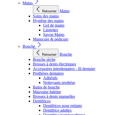
Mains
Mains
Retourner
Soins des mains
Hygiène des mains
Gel de mains
Lingettes
Savon Mains
Manucure & pédicure
Bouche
Bouche
Retourner
Bouche sèche
Brosses à dents électriques
Accessoires interdentaires - fil dentaire
Prothèses dentaires
Adhésifs
Nettoyants prothèse
Bains de bouche
Mauvaise haleine
Brosses à dents manuelles
Dentifrices
Dentifrices pour enfants
Dentifrice adultes
Dentifrice homéopathique