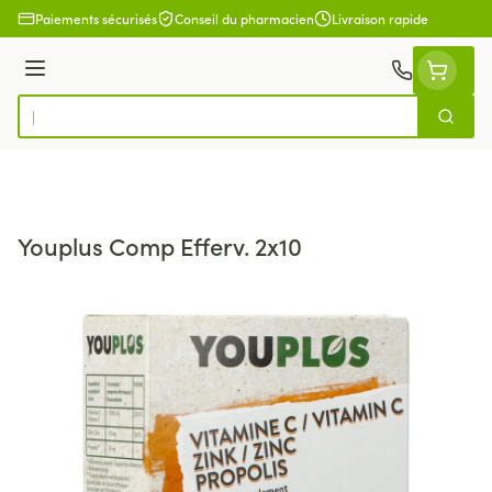
Aller au contenu
Paiements sécurisés
Conseil du pharmacien
Livraison rapide
Menu
Cherch
Rechercher
Youplus Comp Efferv. 2x10