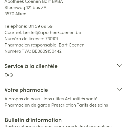
Apotheek Coenen Bart BVBA
Steenweg 121 bus ZA
3570
Alken
Téléphone:
011 59 89 59
Courriel:
bestel@
apotheekcoenen.be
Numéro de licence:
730101
Pharmacien responsable:
Bart Coenen
Numéro TVA:
BE0809150442
Service à la clientèle
FAQ
Votre pharmacie
A propos de nous
Liens utiles
Actualités santé
Pharmacien de garde
Prescription
Tarifs des soins
Bulletin d’information
Restez informé des nouveaux produits et promotions