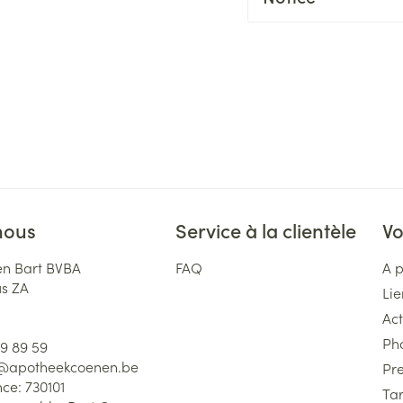
nous
Service à la clientèle
Vo
n Bart BVBA
FAQ
A 
us ZA
Lie
Act
Ph
59 89 59
l@
apotheekcoenen.be
Pre
nce:
730101
Tar