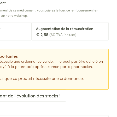
ment
e fièvre - antiviraux
Anesthésie
douche
Lait, gel, huile et crème de
Sondes
sement de ce médicament, vous paierez le taux de remboursement en
rigneux
omie
nettoyage
Accessoires pour sondes
é sur notre webshop.
Accessoires
n
tomie
Tonic - lotion
 anti-insectes
Baxters
Diagnostiques
t
Augmentation de la rémunération
res
Eau micellaire
Catheters
€ 2,68
(6% TVA incluse)
Yeux
nts
Minceur
Afficher plus
Piluliers et accessoires
portantes
essite une ordonnance valide. Il ne peut pas être acheté en
Soins du visage
uement pour les
e payé à la pharmacie après examen par le pharmacien.
 paramédical
Homeopathie
Masques chirurgique
Taches de pigmentation
s que ce produit nécessite une ordonnance.
ion et oxygène
 corps
ctieux
Peau sensible - peau irritée
 bains
Jambes lourdes
nts
giques et anti-
Bandages et orthopédie:
Peau mixte
t de l'évolution des stocks !
toires
bandages orthopédiques
 visage
Tablettes
Peau terne
stionnnants
Ventre
Crème, gel et spray
Afficher plus
e
plus
age
Bras