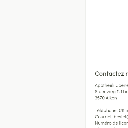
Contactez 
Apotheek Coene
Steenweg 121 b
3570
Alken
Téléphone:
011 
Courriel:
beste
Numéro de lice