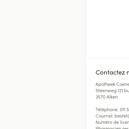
Contactez 
Apotheek Coene
Steenweg 121 b
3570
Alken
Téléphone:
011 
Courriel:
beste
Numéro de lice
Pharmacien re