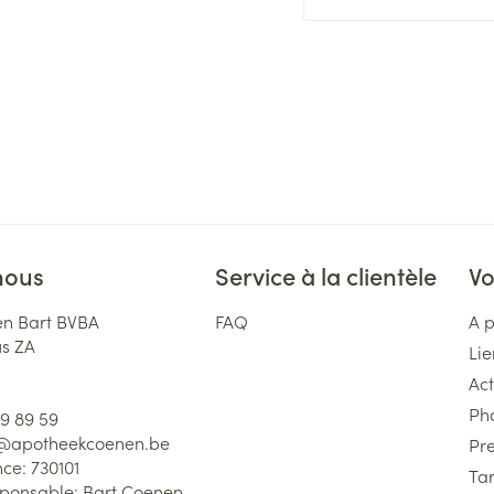
nous
Service à la clientèle
Vo
n Bart BVBA
FAQ
A 
us ZA
Lie
Act
Ph
59 89 59
l@
apotheekcoenen.be
Pre
nce:
730101
Tar
sponsable:
Bart Coenen