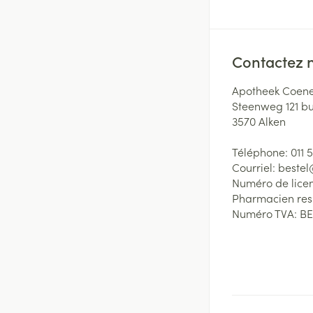
Contactez 
Apotheek Coene
Steenweg 121 b
3570
Alken
Téléphone:
011 
Courriel:
beste
Numéro de lice
Pharmacien re
Numéro TVA:
BE