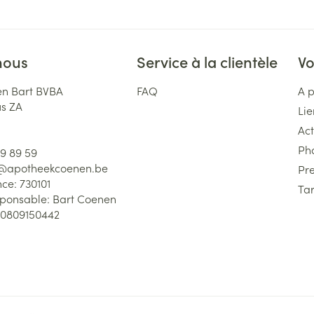
nous
Service à la clientèle
Vo
n Bart BVBA
FAQ
A 
us ZA
Lie
Act
Ph
59 89 59
l@
apotheekcoenen.be
Pre
nce:
730101
Tar
sponsable:
Bart Coenen
0809150442