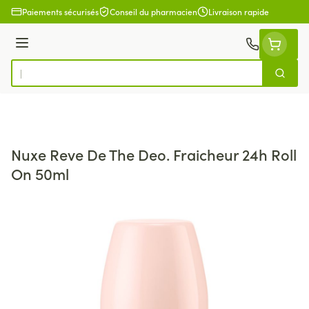
Aller au contenu
Paiements sécurisés
Conseil du pharmacien
Livraison rapide
Menu
Cherch
Rechercher
Nuxe Reve De The Deo. Fraicheur 24h Roll
On 50ml