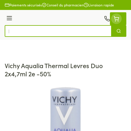
Aller au contenu
Paiements sécurisés
Conseil du pharmacien
Livraison rapide
Menu
Cherch
Rechercher
Vichy Aqualia Thermal Levres Duo
2x4,7ml 2e -50%