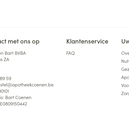
ct met ons op
Klantenservice
Uw
n Bart BVBA
FAQ
Ove
us ZA
Nutt
Gez
Apo
 89 59
stel@
apotheekcoenen.be
Voo
30101
Zor
is:
Bart Coenen
E0809150442