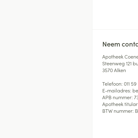
Neem conta
Apotheek Coene
Steenweg 121 b
3570
Alken
Telefoon:
011 59
E-mailadres:
be
APB nummer:
7
Apotheek titular
BTW nummer:
B