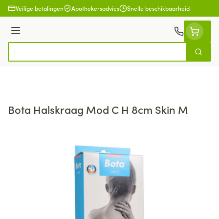
Ga naar de inhoud
Veilige betalingen
Apothekersadvies
Snelle beschikbaarheid
Menu
Zoek
Product, merk, categorie...
Bota Halskraag Mod C H 8cm Skin M