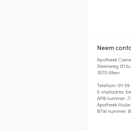
Neem conta
Apotheek Coene
Steenweg 121 b
3570
Alken
Telefoon:
011 59
E-mailadres:
be
APB nummer:
7
Apotheek titular
BTW nummer:
B