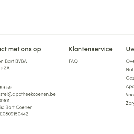
ct met ons op
Klantenservice
Uw
n Bart BVBA
FAQ
Ove
us ZA
Nutt
Gez
Apo
 89 59
stel@
apotheekcoenen.be
Voo
30101
Zor
is:
Bart Coenen
E0809150442