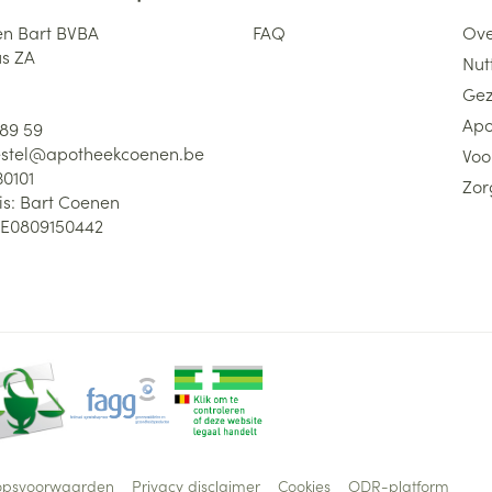
n Bart BVBA
FAQ
Ove
us ZA
Nutt
Gez
Apo
 89 59
stel@
apotheekcoenen.be
Voo
30101
Zor
is:
Bart Coenen
E0809150442
opsvoorwaarden
Privacy disclaimer
Cookies
ODR-platform