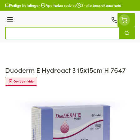
Ga naar de inhoud
Veilige betalingen
Apothekersadvies
Snelle beschikbaarheid
Menu
Zoek
Product, merk, categorie...
Duoderm E Hydroact 3 15x15cm H 7647
Geneesmiddel