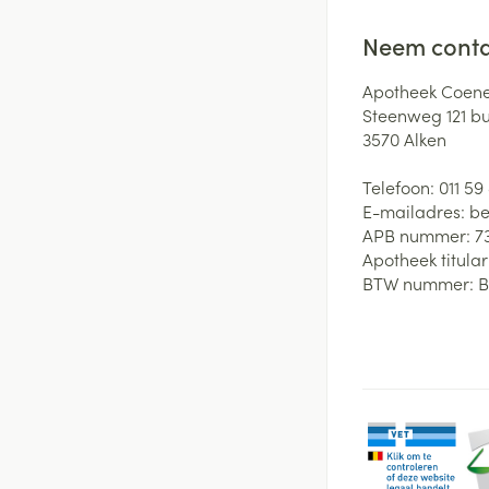
Neem conta
Apotheek Coene
Steenweg 121 b
3570
Alken
Telefoon:
011 59
E-mailadres:
be
APB nummer:
7
Apotheek titular
BTW nummer:
B