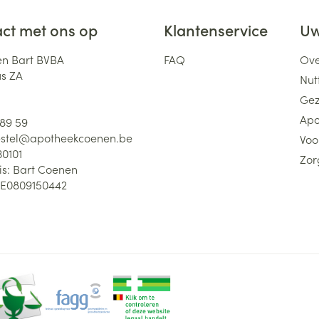
ct met ons op
Klantenservice
Uw
n Bart BVBA
FAQ
Ove
us ZA
Nutt
Gez
Apo
 89 59
stel@
apotheekcoenen.be
Voo
30101
Zor
is:
Bart Coenen
E0809150442