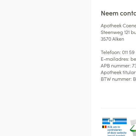
Neem conta
Apotheek Coene
Steenweg 121 b
3570
Alken
Telefoon:
011 59
E-mailadres:
be
APB nummer:
7
Apotheek titular
BTW nummer:
B