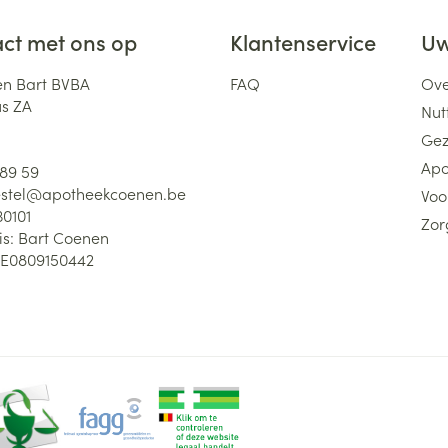
ct met ons op
Klantenservice
Uw
n Bart BVBA
FAQ
Ove
us ZA
Nutt
Gez
Apo
 89 59
stel@
apotheekcoenen.be
Voo
30101
Zor
is:
Bart Coenen
E0809150442