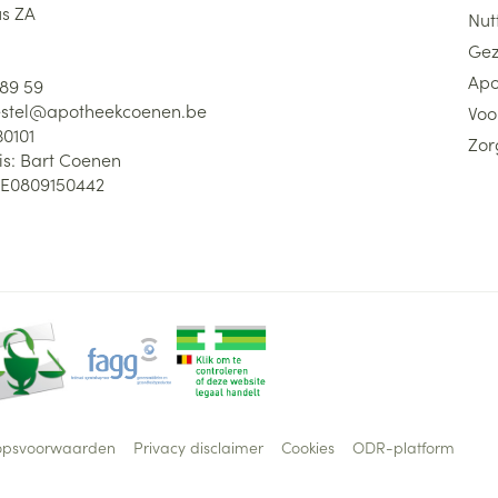
us ZA
Nutt
Gez
Apo
 89 59
stel@
apotheekcoenen.be
Voo
30101
Zor
is:
Bart Coenen
E0809150442
opsvoorwaarden
Privacy disclaimer
Cookies
ODR-platform