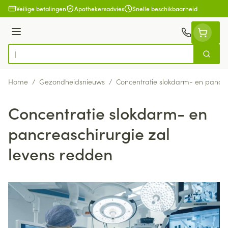
Ga naar de inhoud
Veilige betalingen
Apothekersadvies
Snelle beschikbaarheid
Menu
Zoek
Product, merk, categorie...
Home
/
Gezondheidsnieuws
/
Concentratie slokdarm- en pancre
Concentratie slokdarm- en
pancreaschirurgie zal
levens redden