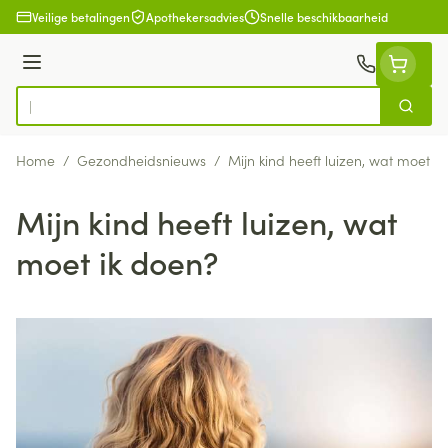
Ga naar de inhoud
Veilige betalingen
Apothekersadvies
Snelle beschikbaarheid
Menu
Zoek
Product, merk, categorie...
Home
/
Gezondheidsnieuws
/
Mijn kind heeft luizen, wat moet i
Mijn kind heeft luizen, wat
moet ik doen?