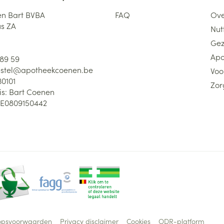
n Bart BVBA
FAQ
Ove
us ZA
Nutt
Gez
Apo
 89 59
stel@
apotheekcoenen.be
Voo
30101
Zor
is:
Bart Coenen
E0809150442
opsvoorwaarden
Privacy disclaimer
Cookies
ODR-platform