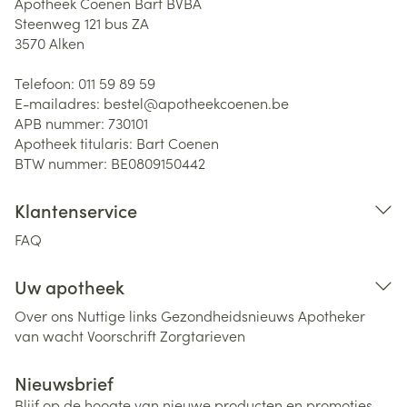
Apotheek Coenen Bart BVBA
Steenweg 121 bus ZA
3570
Alken
Telefoon:
011 59 89 59
E-mailadres:
bestel@
apotheekcoenen.be
APB nummer:
730101
Apotheek titularis:
Bart Coenen
BTW nummer:
BE0809150442
Klantenservice
FAQ
Uw apotheek
Over ons
Nuttige links
Gezondheidsnieuws
Apotheker
van wacht
Voorschrift
Zorgtarieven
Nieuwsbrief
Blijf op de hoogte van nieuwe producten en promoties