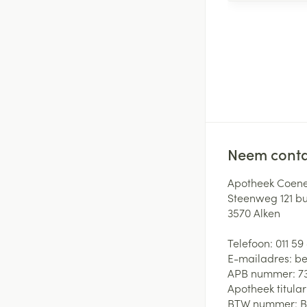
Neem conta
Apotheek Coene
Steenweg 121 b
3570
Alken
Telefoon:
011 59
E-mailadres:
be
APB nummer:
7
Apotheek titular
BTW nummer:
B