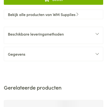
Bekijk alle producten van WM Supplies
Beschikbare leveringsmethoden
Gegevens
Gerelateerde producten
Navigeren door de elementen van de carrousel is mogelijk m
Druk om carrousel over te slaan
Druk op om naar carrouselnavigatie te gaan