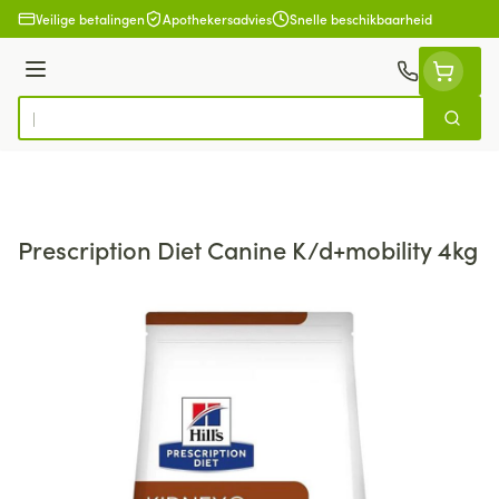
Ga naar de inhoud
Veilige betalingen
Apothekersadvies
Snelle beschikbaarheid
Menu
Zoek
Product, merk, categorie...
Prescription Diet Canine K/d+mobility 4kg