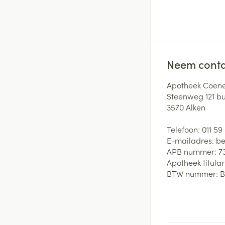
Neem conta
Apotheek Coene
Steenweg 121 b
3570
Alken
Telefoon:
011 59
E-mailadres:
be
APB nummer:
7
Apotheek titular
BTW nummer:
B