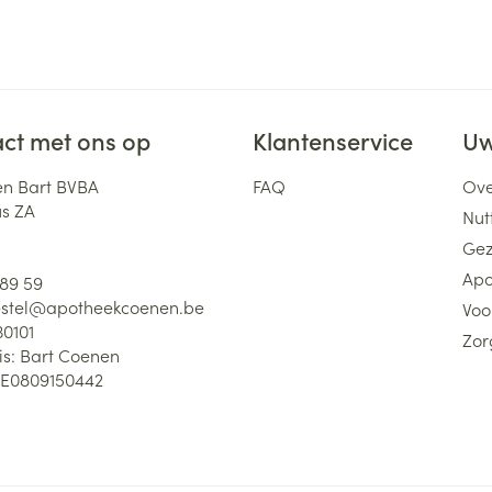
ct met ons op
Klantenservice
Uw
n Bart BVBA
FAQ
Ove
us ZA
Nutt
Gez
Apo
 89 59
stel@
apotheekcoenen.be
Voo
30101
Zor
is:
Bart Coenen
E0809150442