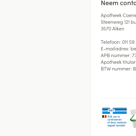
Neem conta
Apotheek Coene
Steenweg 121 b
3570
Alken
Telefoon:
011 59
E-mailadres:
be
APB nummer:
7
Apotheek titular
BTW nummer:
B