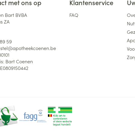
ct met ons op
Klantenservice
Uw
n Bart BVBA
FAQ
Ove
us ZA
Nutt
Gez
Apo
 89 59
stel@
apotheekcoenen.be
Voo
30101
Zor
is:
Bart Coenen
E0809150442