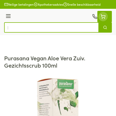
Ga naar de inhoud
Veilige betalingen
Apothekersadvies
Snelle beschikbaarheid
Menu
Zoek
Product, merk, categorie...
Purasana Vegan Aloe Vera Zuiv.
Gezichtsscrub 100ml