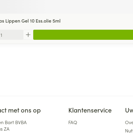
os Lippen Gel 10 Ess.olie 5ml
ct met ons op
Klantenservice
Uw
n Bart BVBA
FAQ
Ove
us ZA
Nutt