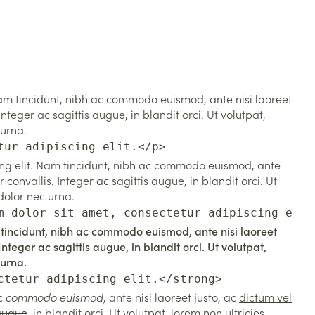
am tincidunt, nibh ac commodo euismod, ante nisi laoreet
Integer ac sagittis augue, in blandit orci. Ut volutpat,
 urna.
tur adipiscing elit.</p>
cing elit. Nam tincidunt, nibh ac commodo euismod, ante
 convallis. Integer ac sagittis augue, in blandit orci. Ut
 dolor nec urna.
m dolor sit amet, consectetur adipiscing elit
 tincidunt, nibh ac commodo euismod, ante nisi laoreet
Integer ac sagittis augue, in blandit orci. Ut volutpat,
 urna.
ctetur adipiscing elit.</strong>
ac
commodo euismod
, ante nisi laoreet justo, ac
dictum vel
augue
, in blandit orci. Ut volutpat, lorem non ultricies