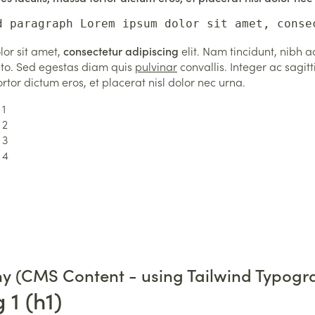
d paragraph Lorem ipsum dolor sit amet, conse
or sit amet,
consectetur adipiscing
elit. Nam tincidunt, nibh 
usto. Sed egestas diam quis
pulvinar
convallis. Integer ac sagitt
ortor dictum eros, et placerat nisl dolor nec urna.
 1
 2
 3
 4
y (CMS Content - using Tailwind Typogra
 1 (h1)