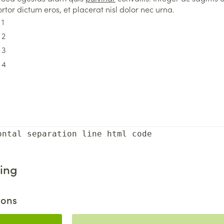
ortor dictum eros, et placerat nisl dolor nec urna.
 1
 2
 3
 4
ontal separation line html code
ling
tons