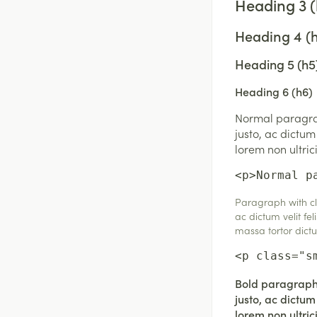
Heading 3 (
Heading 4 (
Heading 5 (h5
Heading 6 (h6)
Normal paragrap
justo, ac dictum
lorem non ultric
<p>Normal p
Paragraph with cla
ac dictum velit fel
massa tortor dictu
<p class="s
Bold paragraph 
justo, ac dictum
lorem non ultric