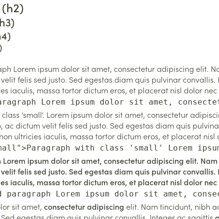
 (h2)
h3)
h4)
)
h Lorem ipsum dolor sit amet, consectetur adipiscing elit. N
 velit felis sed justo. Sed egestas diam quis pulvinar convallis. 
ies iaculis, massa tortor dictum eros, et placerat nisl dolor nec
aragraph Lorem ipsum dolor sit amet, consecte
class 'small'. Lorem ipsum dolor sit amet, consectetur adipis
o, ac dictum velit felis sed justo. Sed egestas diam quis pulvinar
non ultricies iaculis, massa tortor dictum eros, et placerat nisl
mall">Paragraph with class 'small' Lorem ipsu
Lorem ipsum dolor sit amet, consectetur adipiscing elit. Nam
 velit felis sed justo. Sed egestas diam quis pulvinar convallis. 
ies iaculis, massa tortor dictum eros, et placerat nisl dolor nec
d paragraph Lorem ipsum dolor sit amet, conse
or sit amet,
consectetur adipiscing
elit. Nam tincidunt, nibh 
o. Sed egestas diam quis
pulvinar
convallis. Integer ac sagittis