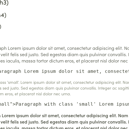
h3)
h4)
)
h Lorem ipsum dolor sit amet, consectetur adipiscing elit. N
 velit felis sed justo. Sed egestas diam quis pulvinar convallis. 
ies iaculis, massa tortor dictum eros, et placerat nisl dolor nec
aragraph Lorem ipsum dolor sit amet, consecte
ss 'small'. Lorem ipsum dolor sit amet, consectetur adipiscing elit. N
is sed justo. Sed egestas diam quis pulvinar convallis. Integer ac sagittis
m eros, et placerat nisl dolor nec urna.
mall">Paragraph with class 'small' Lorem ipsu
Lorem ipsum dolor sit amet, consectetur adipiscing elit. Nam
 velit felis sed justo. Sed egestas diam quis pulvinar convallis. 
ies iaculis, massa tortor dictum eros, et placerat nisl dolor nec