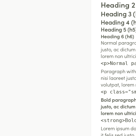
Heading 2
Heading 3 (
Heading 4 (
Heading 5 (h5
Heading 6 (h6)
Normal paragrap
justo, ac dictum
lorem non ultric
<p>Normal p
Paragraph with 
nisi laoreet just
volutpat, lorem 
<p class="s
Bold paragraph 
justo, ac dictum
lorem non ultric
<strong>Bol
Lorem ipsum dol
it
felis sed just