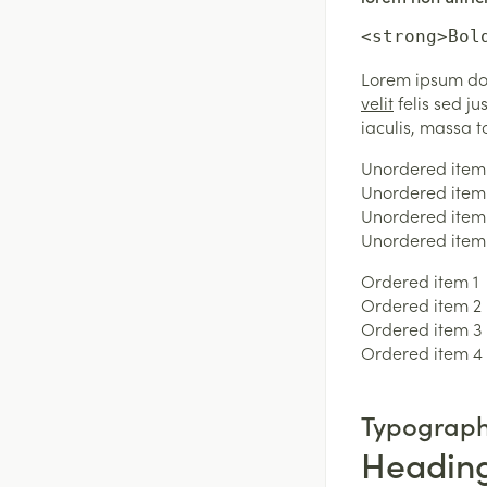
<strong>Bol
Lorem ipsum dol
velit
felis sed j
iaculis, massa t
Unordered item
Unordered item
Unordered item
Unordered item
Ordered item 1
Ordered item 2
Ordered item 3
Ordered item 4
Typograph
Heading