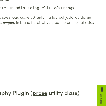
ctetur adipiscing elit.</strong>
ac
commodo euismod
, ante nisi laoreet justo, ac
dictum
is
augue
, in blandit orci. Ut volutpat, lorem non ultricies
phy Plugin (
prose
utility class)
Menu