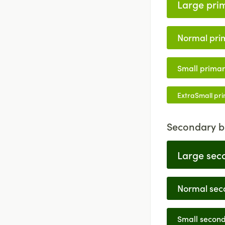
Large pri
Normal pri
Small primar
ExtraSmall pr
Secondary b
Large sec
Normal sec
Small second