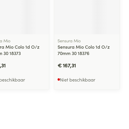
 penselen en
lende middelen
Toon meer
Arm
Diverse geneesmiddelen
er
svoorwerpen
m
Elleboog
 - oogpotlood
Zelfbruiner
er
Enkel en voet
en - decubitis
Haar
Toon meer
er
aduw
a Mio
Sensura Mio
Scheren
ra Mio Colo 1d O/z
Sensura Mio Colo 1d O/z
er
 30 18373
70mm 30 18376
,31
€ 167,31
CBD
 beschikbaar
Niet beschikbaar