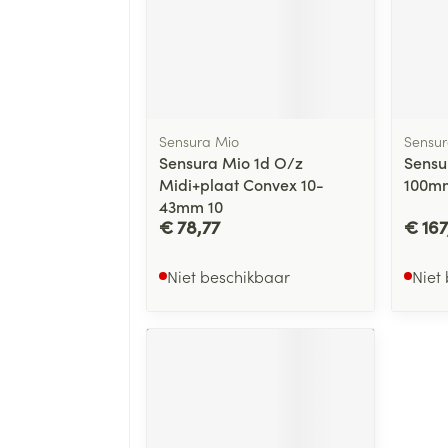
Make-up
Nagels
Ontzwel
n inhalatie
Badkam
gebruik
Glaucoo
Nagellak
cure
Bed
Eyeliner
Allergie
Toon me
l
Kalk- en schimmelnagels
Doorligg
Mascara
Nagelbijten
Toon me
Oogsch
Sensura Mio
Sensur
Oor
Nagelversterkend
Sensura Mio 1d O/z
Sensu
Toon me
Midi+plaat Convex 10-
100mm
Toon meer
nborstels
43mm 10
€ 78,77
€ 167
Snurken
s
Supplementen
Niet beschikbaar
Niet