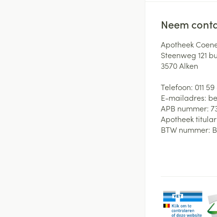
Neem conta
Apotheek Coene
Steenweg 121 b
3570
Alken
Telefoon:
011 59
E-mailadres:
be
APB nummer:
7
Apotheek titular
BTW nummer:
B