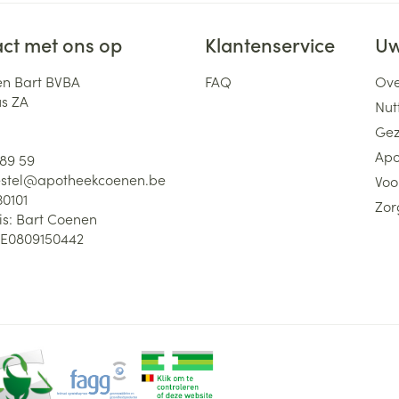
ct met ons op
Klantenservice
Uw
n Bart BVBA
FAQ
Ove
us ZA
Nutt
Gez
Apo
 89 59
stel@
apotheekcoenen.be
Voo
30101
Zor
is:
Bart Coenen
E0809150442