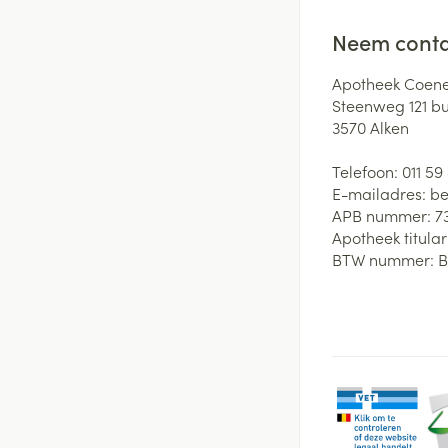
Neem conta
Apotheek Coene
Steenweg 121 b
3570
Alken
Telefoon:
011 59
E-mailadres:
be
APB nummer:
7
Apotheek titular
BTW nummer:
B