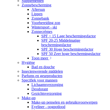
Supplementen
Zonnebescherming
Aftersun
Lippen
Zonnebank
Voorbereiding zon
Wintersport - ski
Zonnecrèmes
SPF < 15 Lage beschermingsfactor
SPF 20-25 Middelmatige
beschermingsfactor
SPF 30 Hoge beschermingsfactor
SPF 50 Zeer hoge beschermingsfactor
Toon meer
Hygiëne
Bad en douche
Insectenwerende middelen
Parfums en geurproducten
Specifiek voor mannen
Lichaamsverzorging
Deodorant
Gezichtsverzorging
Make-up
Make-up penselen en gebruiksvoorwerpen
Eyeliner - oogpotlood