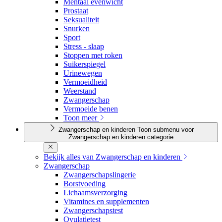
Mentaal evenwicht
Prostaat
Seksualiteit
Snurken
Sport
Stress - slaap
Stoppen met roken
Suikerspiegel
Urinewegen
Vermoeidheid
Weerstand
Zwangerschap
Vermoeide benen
Toon meer
Zwangerschap en kinderen
Toon submenu voor
Zwangerschap en kinderen categorie
Bekijk alles van Zwangerschap en kinderen
Zwangerschap
Zwangerschapslingerie
Borstvoeding
Lichaamsverzorging
Vitamines en supplementen
Zwangerschapstest
Ovulatietest