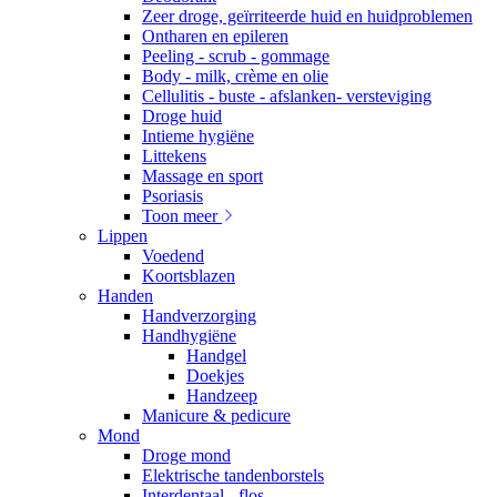
Zeer droge, geïrriteerde huid en huidproblemen
Ontharen en epileren
Peeling - scrub - gommage
Body - milk, crème en olie
Cellulitis - buste - afslanken- versteviging
Droge huid
Intieme hygiëne
Littekens
Massage en sport
Psoriasis
Toon meer
Lippen
Voedend
Koortsblazen
Handen
Handverzorging
Handhygiëne
Handgel
Doekjes
Handzeep
Manicure & pedicure
Mond
Droge mond
Elektrische tandenborstels
Interdentaal - flos