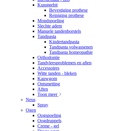
Kunstgebit
Bevestiging prothese
Reiniging prothese
Mondspoeling
Slechte adem
Manuele tandenborstels
Tandpasta
Kindertandpasta
Tandpasta volwassenen
Tandpasta homeopathie
Orthodontie
Tandvleesproblemen en aften
Accessoires
Witte tanden - bleken
Kauwgom
Ontsmetting
Aften
Toon meer
Neus
Spray
Ogen
Oogspoeling
Oogdruppels
Creme - gel