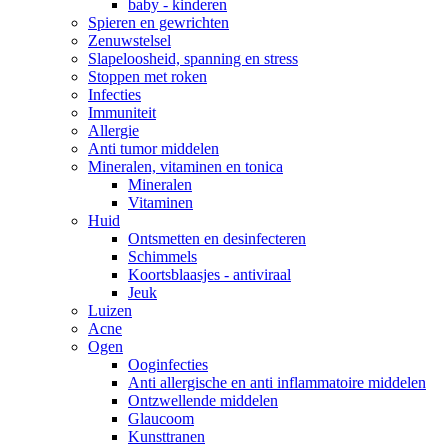
baby - kinderen
Spieren en gewrichten
Zenuwstelsel
Slapeloosheid, spanning en stress
Stoppen met roken
Infecties
Immuniteit
Allergie
Anti tumor middelen
Mineralen, vitaminen en tonica
Mineralen
Vitaminen
Huid
Ontsmetten en desinfecteren
Schimmels
Koortsblaasjes - antiviraal
Jeuk
Luizen
Acne
Ogen
Ooginfecties
Anti allergische en anti inflammatoire middelen
Ontzwellende middelen
Glaucoom
Kunsttranen