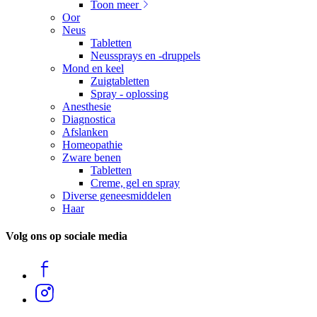
Toon meer
Oor
Neus
Tabletten
Neussprays en -druppels
Mond en keel
Zuigtabletten
Spray - oplossing
Anesthesie
Diagnostica
Afslanken
Homeopathie
Zware benen
Tabletten
Creme, gel en spray
Diverse geneesmiddelen
Haar
Volg ons op sociale media