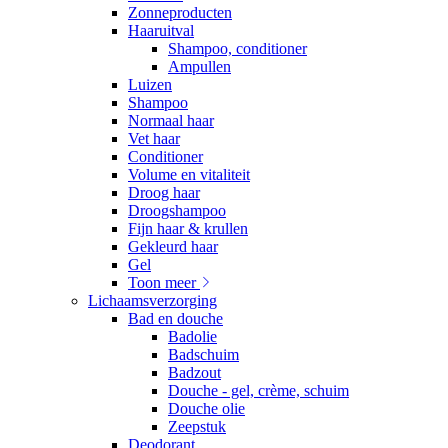
Zonneproducten
Haaruitval
Shampoo, conditioner
Ampullen
Luizen
Shampoo
Normaal haar
Vet haar
Conditioner
Volume en vitaliteit
Droog haar
Droogshampoo
Fijn haar & krullen
Gekleurd haar
Gel
Toon meer
Lichaamsverzorging
Bad en douche
Badolie
Badschuim
Badzout
Douche - gel, crème, schuim
Douche olie
Zeepstuk
Deodorant