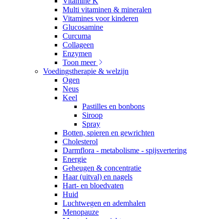
Vitamine K
Multi vitaminen & mineralen
Vitamines voor kinderen
Glucosamine
Curcuma
Collageen
Enzymen
Toon meer
Voedingstherapie & welzijn
Ogen
Neus
Keel
Pastilles en bonbons
Siroop
Spray
Botten, spieren en gewrichten
Cholesterol
Darmflora - metabolisme - spijsvertering
Energie
Geheugen & concentratie
Haar (uitval) en nagels
Hart- en bloedvaten
Huid
Luchtwegen en ademhalen
Menopauze