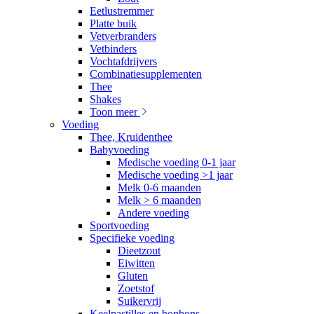
Eetlustremmer
Platte buik
Vetverbranders
Vetbinders
Vochtafdrijvers
Combinatiesupplementen
Thee
Shakes
Toon meer
Voeding
Thee, Kruidenthee
Babyvoeding
Medische voeding 0-1 jaar
Medische voeding >1 jaar
Melk 0-6 maanden
Melk > 6 maanden
Andere voeding
Sportvoeding
Specifieke voeding
Dieetzout
Eiwitten
Gluten
Zoetstof
Suikervrij
Keelpastilles en bonbons