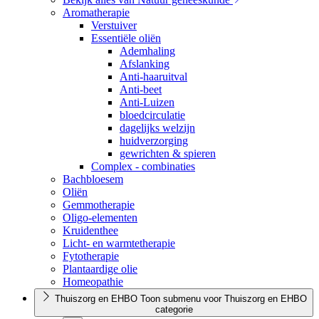
Aromatherapie
Verstuiver
Essentiële oliën
Ademhaling
Afslanking
Anti-haaruitval
Anti-beet
Anti-Luizen
bloedcirculatie
dagelijks welzijn
huidverzorging
gewrichten & spieren
Complex - combinaties
Bachbloesem
Oliën
Gemmotherapie
Oligo-elementen
Kruidenthee
Licht- en warmtetherapie
Fytotherapie
Plantaardige olie
Homeopathie
Thuiszorg en EHBO
Toon submenu voor Thuiszorg en EHBO
categorie