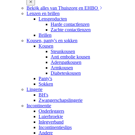
Bekijk alles van Thuiszorg en EHBO
Lenzen en brillen
Lensproducten
Harde contactlenzen
Zachte contactlenzen
Brillen
Kousen, panty's en sokken
Kousen
Steunkousen
Anti embolie kousen
Aderspatkousen
Armkousen
Diabeteskousen
Panty's
Sokken
Lingerie
BH's
Zwangerschapslingerie
Incontinentie
Onderleggers
Luierbroekje
Inlegverband
Incontinentieslips
Andere