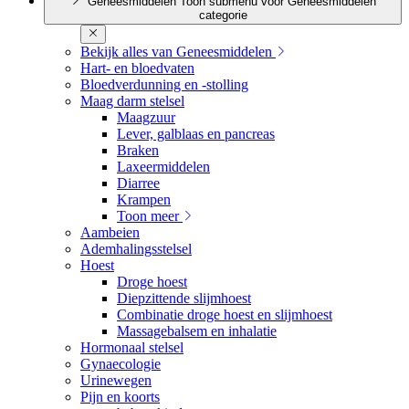
Geneesmiddelen
Toon submenu voor Geneesmiddelen
categorie
Bekijk alles van Geneesmiddelen
Hart- en bloedvaten
Bloedverdunning en -stolling
Maag darm stelsel
Maagzuur
Lever, galblaas en pancreas
Braken
Laxeermiddelen
Diarree
Krampen
Toon meer
Aambeien
Ademhalingsstelsel
Hoest
Droge hoest
Diepzittende slijmhoest
Combinatie droge hoest en slijmhoest
Massagebalsem en inhalatie
Hormonaal stelsel
Gynaecologie
Urinewegen
Pijn en koorts