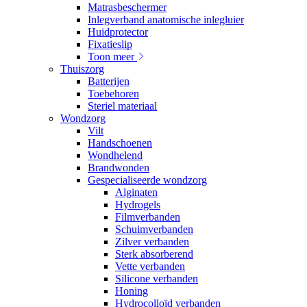
Matrasbeschermer
Inlegverband anatomische inlegluier
Huidprotector
Fixatieslip
Toon meer
Thuiszorg
Batterijen
Toebehoren
Steriel materiaal
Wondzorg
Vilt
Handschoenen
Wondhelend
Brandwonden
Gespecialiseerde wondzorg
Alginaten
Hydrogels
Filmverbanden
Schuimverbanden
Zilver verbanden
Sterk absorberend
Vette verbanden
Silicone verbanden
Honing
Hydrocolloïd verbanden