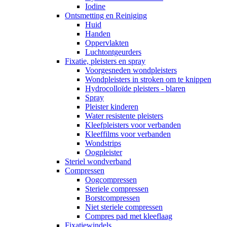
Iodine
Ontsmetting en Reiniging
Huid
Handen
Oppervlakten
Luchtontgeurders
Fixatie, pleisters en spray
Voorgesneden wondpleisters
Wondpleisters in stroken om te knippen
Hydrocolloïde pleisters - blaren
Spray
Pleister kinderen
Water resistente pleisters
Kleefpleisters voor verbanden
Kleeffilms voor verbanden
Wondstrips
Oogpleister
Steriel wondverband
Compressen
Oogcompressen
Steriele compressen
Borstcompressen
Niet steriele compressen
Compres pad met kleeflaag
Fixatiewindels