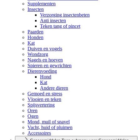
Supplementen
Insecten
Verzorging insectenbeten
Anti insecten
Teken tang of pincet
Paarden
Honden
Kat
Duiven en vogels
Wondzorg
Nagels en hoeven
Spieren en gewrichten
Dierenvoeding
Hond
Kat
Andere dieren
Gemoed en stress
Vlooien en teken
Spijsvertering
Oren
Ogen
Mond, muil of snavel
Vacht, huid of pluimen
Accessoires