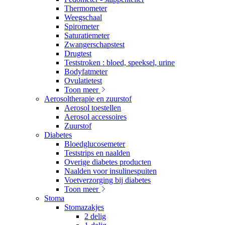
Thermometer
Weegschaal
Spirometer
Saturatiemeter
Zwangerschapstest
Drugtest
Teststroken : bloed, speeksel, urine
Bodyfatmeter
Ovulatietest
Toon meer
Aerosoltherapie en zuurstof
Aerosol toestellen
Aerosol accessoires
Zuurstof
Diabetes
Bloedglucosemeter
Teststrips en naalden
Overige diabetes producten
Naalden voor insulinespuiten
Voetverzorging bij diabetes
Toon meer
Stoma
Stomazakjes
2 delig