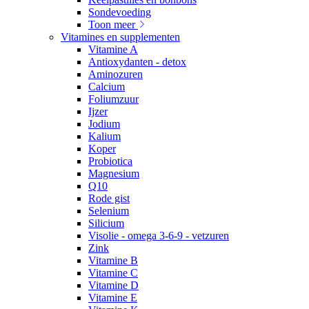
Sondevoeding
Toon meer
Vitamines en supplementen
Vitamine A
Antioxydanten - detox
Aminozuren
Calcium
Foliumzuur
Ijzer
Jodium
Kalium
Koper
Probiotica
Magnesium
Q10
Rode gist
Selenium
Silicium
Visolie - omega 3-6-9 - vetzuren
Zink
Vitamine B
Vitamine C
Vitamine D
Vitamine E