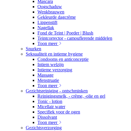
Mascara
Oogschaduw
Wenkbrauwen
Gekleurde dagcrème
Lippenstift
Nagellak
Fond de Teint | Poeder | Blush
Teintcorrector - camouflerende middelen
Toon meer
Snurken
Seksualiteit en intieme hygiene
Condooms en anticonceptie
Intiem welzijn
Intieme verzorging
Massage
Menstruatie
Toon meer
Gezichtsreiniging - ontschminken
Reinigingsmelk, - crème, -olie en gel
Tonic - lotion
Micellair water
Specifiek voor de ogen
Dissolvant
Toon meer
Gezichtsverzorging