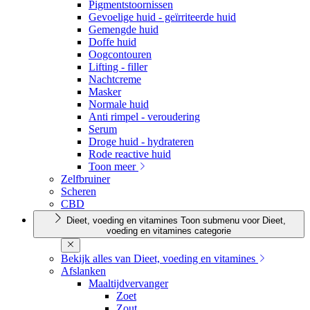
Pigmentstoornissen
Gevoelige huid - geïrriteerde huid
Gemengde huid
Doffe huid
Oogcontouren
Lifting - filler
Nachtcreme
Masker
Normale huid
Anti rimpel - veroudering
Serum
Droge huid - hydrateren
Rode reactive huid
Toon meer
Zelfbruiner
Scheren
CBD
Dieet, voeding en vitamines
Toon submenu voor Dieet,
voeding en vitamines categorie
Bekijk alles van Dieet, voeding en vitamines
Afslanken
Maaltijdvervanger
Zoet
Zout