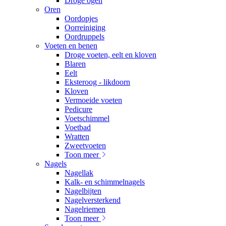
Droge ogen
Oren
Oordopjes
Oorreiniging
Oordruppels
Voeten en benen
Droge voeten, eelt en kloven
Blaren
Eelt
Eksteroog - likdoorn
Kloven
Vermoeide voeten
Pedicure
Voetschimmel
Voetbad
Wratten
Zweetvoeten
Toon meer
Nagels
Nagellak
Kalk- en schimmelnagels
Nagelbijten
Nagelversterkend
Nagelriemen
Toon meer