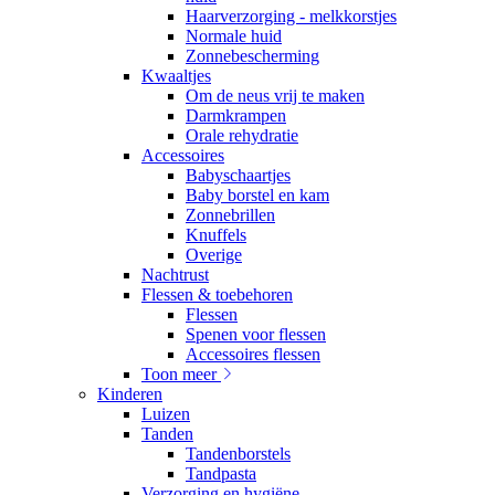
Haarverzorging - melkkorstjes
Normale huid
Zonnebescherming
Kwaaltjes
Om de neus vrij te maken
Darmkrampen
Orale rehydratie
Accessoires
Babyschaartjes
Baby borstel en kam
Zonnebrillen
Knuffels
Overige
Nachtrust
Flessen & toebehoren
Flessen
Spenen voor flessen
Accessoires flessen
Toon meer
Kinderen
Luizen
Tanden
Tandenborstels
Tandpasta
Verzorging en hygiëne