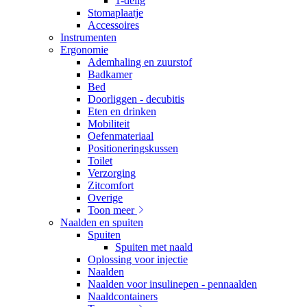
1-delig
Stomaplaatje
Accessoires
Instrumenten
Ergonomie
Ademhaling en zuurstof
Badkamer
Bed
Doorliggen - decubitis
Eten en drinken
Mobiliteit
Oefenmateriaal
Positioneringskussen
Toilet
Verzorging
Zitcomfort
Overige
Toon meer
Naalden en spuiten
Spuiten
Spuiten met naald
Oplossing voor injectie
Naalden
Naalden voor insulinepen - pennaalden
Naaldcontainers