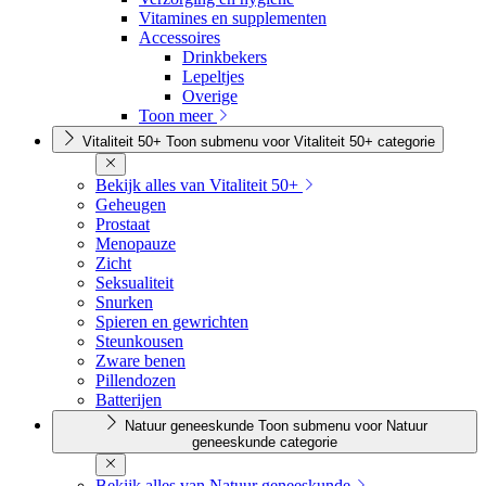
Vitamines en supplementen
Accessoires
Drinkbekers
Lepeltjes
Overige
Toon meer
Vitaliteit 50+
Toon submenu voor Vitaliteit 50+ categorie
Bekijk alles van Vitaliteit 50+
Geheugen
Prostaat
Menopauze
Zicht
Seksualiteit
Snurken
Spieren en gewrichten
Steunkousen
Zware benen
Pillendozen
Batterijen
Natuur geneeskunde
Toon submenu voor Natuur
geneeskunde categorie
Bekijk alles van Natuur geneeskunde