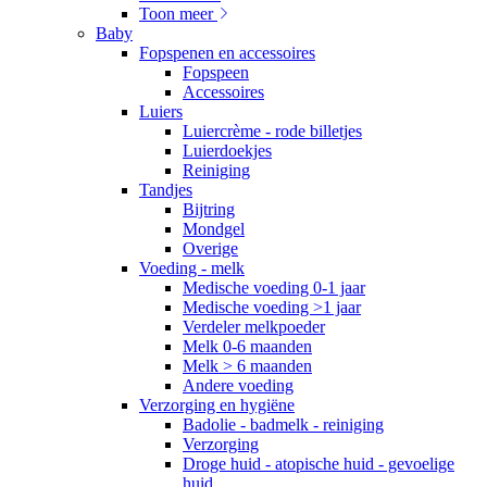
Toon meer
Baby
Fopspenen en accessoires
Fopspeen
Accessoires
Luiers
Luiercrème - rode billetjes
Luierdoekjes
Reiniging
Tandjes
Bijtring
Mondgel
Overige
Voeding - melk
Medische voeding 0-1 jaar
Medische voeding >1 jaar
Verdeler melkpoeder
Melk 0-6 maanden
Melk > 6 maanden
Andere voeding
Verzorging en hygiëne
Badolie - badmelk - reiniging
Verzorging
Droge huid - atopische huid - gevoelige
huid