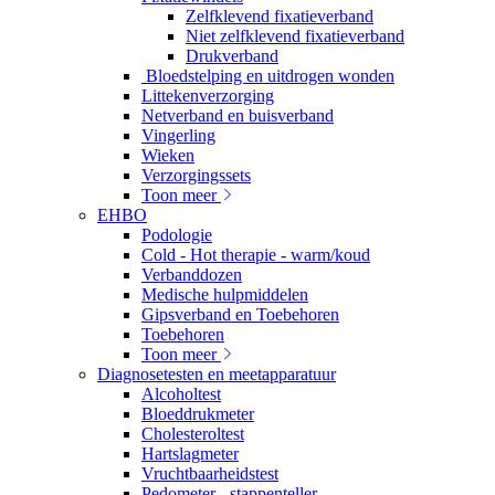
Zelfklevend fixatieverband
Niet zelfklevend fixatieverband
Drukverband
Bloedstelping en uitdrogen wonden
Littekenverzorging
Netverband en buisverband
Vingerling
Wieken
Verzorgingssets
Toon meer
EHBO
Podologie
Cold - Hot therapie - warm/koud
Verbanddozen
Medische hulpmiddelen
Gipsverband en Toebehoren
Toebehoren
Toon meer
Diagnosetesten en meetapparatuur
Alcoholtest
Bloeddrukmeter
Cholesteroltest
Hartslagmeter
Vruchtbaarheidstest
Pedometer - stappenteller