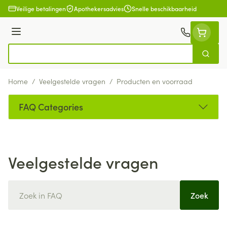
Ga naar de inhoud
Veilige betalingen
Apothekersadvies
Snelle beschikbaarheid
Menu
Zoek
Product, merk, categorie...
Home
/
Veelgestelde vragen
/
Producten en voorraad
FAQ Categories
Veelgestelde vragen
Zoek
Zoek