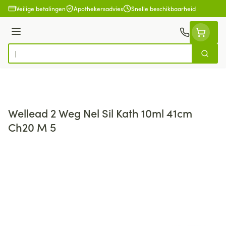
Ga naar de inhoud
Veilige betalingen
Apothekersadvies
Snelle beschikbaarheid
Menu
Zoek
Product, merk, categorie...
Wellead 2 Weg Nel Sil Kath 10ml 41cm
Ch20 M 5