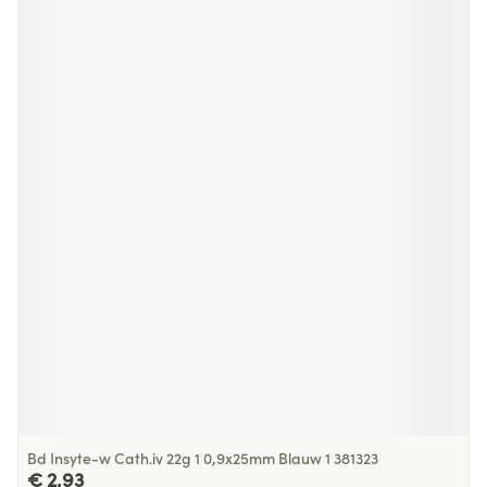
Bd Insyte-w Cath.iv 22g 1 0,9x25mm Blauw 1 381323
€ 2,93