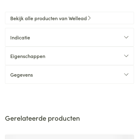
Bekijk alle producten van Wellead
Indicatie
Eigenschappen
Gegevens
Gerelateerde producten
Navigeren door de elementen van de carrousel is mogelijk m
Druk om carrousel over te slaan
Druk op om naar carrouselnavigatie te gaan