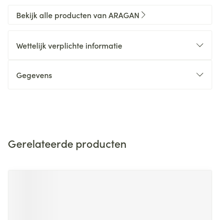
Bekijk alle producten van ARAGAN
Wettelijk verplichte informatie
Gegevens
Gerelateerde producten
Navigeren door de elementen van de carrousel is mogelijk m
Druk om carrousel over te slaan
Druk op om naar carrouselnavigatie te gaan