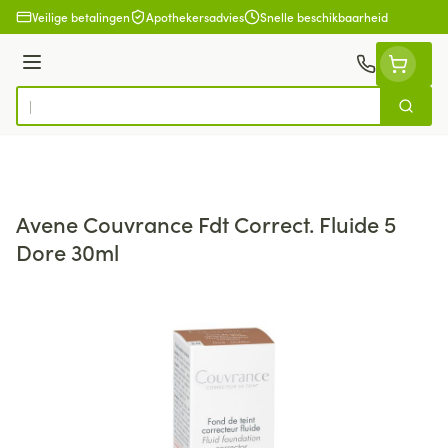
Ga naar de inhoud
Veilige betalingen
Apothekersadvies
Snelle beschikbaarheid
Menu
Zoek
Product, merk, categorie...
Avene Couvrance Fdt Correct. Fluide 5
Dore 30ml