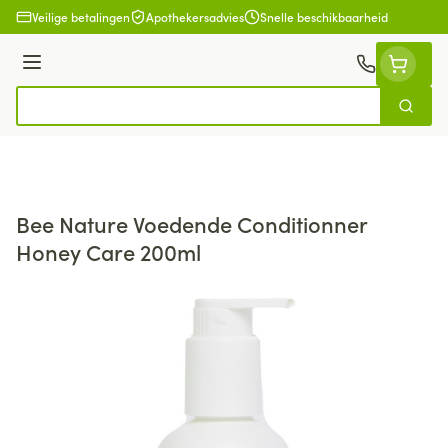
Ga naar de inhoud
Veilige betalingen
Apothekersadvies
Snelle beschikbaarheid
Menu
Zoek
Product, merk, categorie...
Bee Nature Voedende Conditionner
Honey Care 200ml