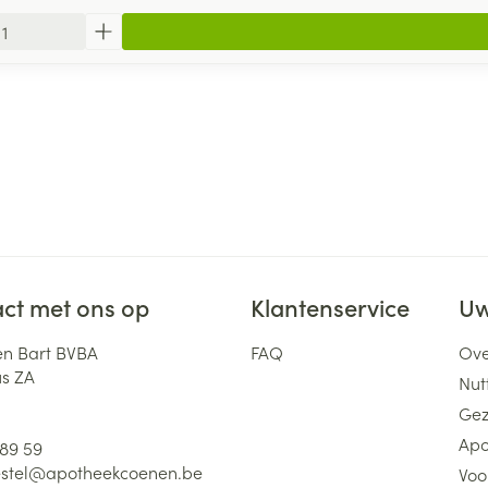
ct met ons op
Klantenservice
Uw
n Bart BVBA
FAQ
Ove
us ZA
Nutt
Gez
Apo
 89 59
stel@
apotheekcoenen.be
Voo