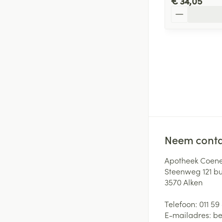
€ 34,05
Aantal
Neem conta
Apotheek Coene
Steenweg 121 b
3570
Alken
Telefoon:
011 59
E-mailadres:
be