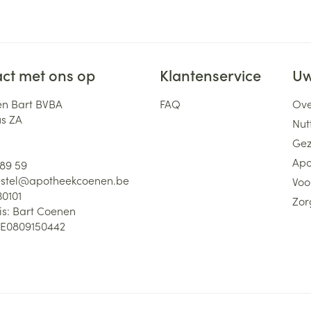
ct met ons op
Klantenservice
Uw
n Bart BVBA
FAQ
Ove
us ZA
Nutt
Gez
Apo
 89 59
stel@
apotheekcoenen.be
Voo
30101
Zor
is:
Bart Coenen
E0809150442