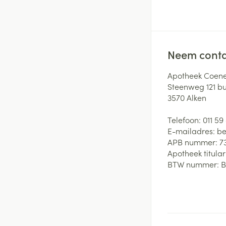
Neem conta
Apotheek Coene
Steenweg 121 b
3570
Alken
Telefoon:
011 59
E-mailadres:
be
APB nummer:
7
Apotheek titular
BTW nummer:
B