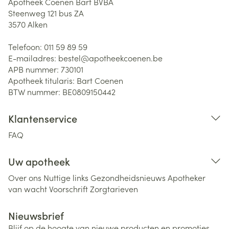
Apotheek Coenen Bart BVBA
Steenweg 121 bus ZA
3570
Alken
Telefoon:
011 59 89 59
E-mailadres:
bestel@
apotheekcoenen.be
APB nummer:
730101
Apotheek titularis:
Bart Coenen
BTW nummer:
BE0809150442
Klantenservice
FAQ
Uw apotheek
Over ons
Nuttige links
Gezondheidsnieuws
Apotheker
van wacht
Voorschrift
Zorgtarieven
Nieuwsbrief
Blijf op de hoogte van nieuwe producten en promoties