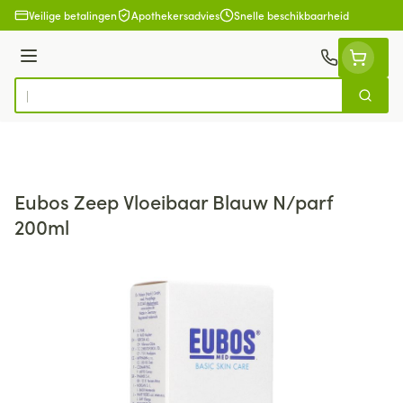
Ga naar de inhoud
Veilige betalingen
Apothekersadvies
Snelle beschikbaarheid
Menu
Zoek
Product, merk, categorie...
Eubos Zeep Vloeibaar Blauw N/parf
200ml