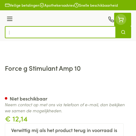
Ga naar de inhoud
Veilige betalingen
Apothekersadvies
Snelle beschikbaarheid
Menu
Zoek
Product, merk, categorie...
Force g Stimulant Amp 10
Force g Stimulant Amp 10
Niet beschikbaar
Neem contact op met ons via telefoon of e-mail, dan bekijken
we samen de mogelijkheden.
€ 12,14
Verwittig mij als het product terug in voorraad is