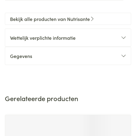
Bekijk alle producten van Nutrisante
Wettelijk verplichte informatie
Gegevens
Gerelateerde producten
Navigeren door de elementen van de carrousel is mogelijk m
Druk om carrousel over te slaan
Druk op om naar carrouselnavigatie te gaan