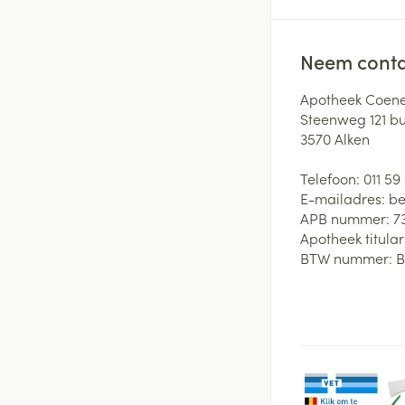
Neem conta
Apotheek Coene
Steenweg 121 b
3570
Alken
Telefoon:
011 59
E-mailadres:
be
APB nummer:
7
Apotheek titular
BTW nummer:
B