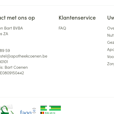
ct met ons op
Klantenservice
Uw
n Bart BVBA
FAQ
Ove
us ZA
Nutt
Gez
Apo
 89 59
stel@
apotheekcoenen.be
Voo
30101
Zor
is:
Bart Coenen
E0809150442