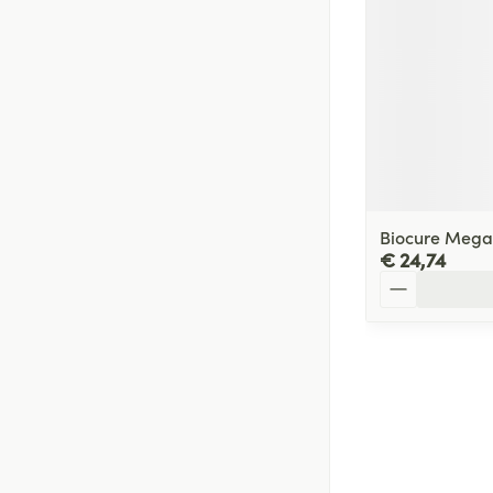
Biocure Megat
€ 24,74
Aantal