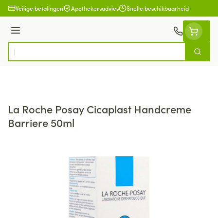
Ga naar de inhoud
Veilige betalingen
Apothekersadvies
Snelle beschikbaarheid
Menu
Zoek
Product, merk, categorie...
La Roche Posay Cicaplast Handcreme
Barriere 50ml