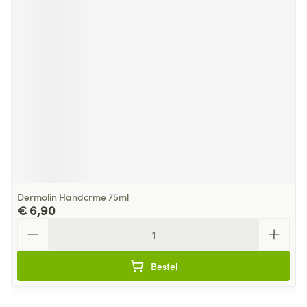
Dermolin Handcrme 75ml
€ 6,90
Aantal
Bestel