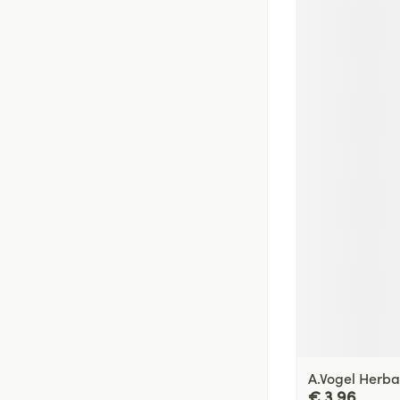
A.Vogel Herba
€ 3,96