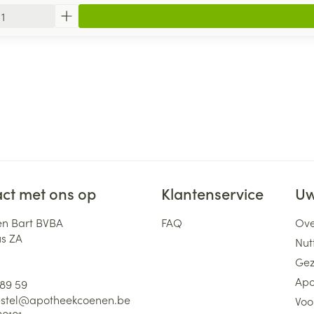
ct met ons op
Klantenservice
Uw
n Bart BVBA
FAQ
Ove
us ZA
Nutt
Gez
Apo
 89 59
stel@
apotheekcoenen.be
Voo