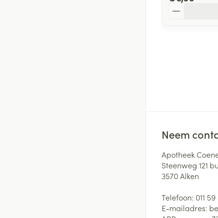
Aantal
Neem conta
Apotheek Coene
Steenweg 121 b
3570
Alken
Telefoon:
011 59
E-mailadres:
be