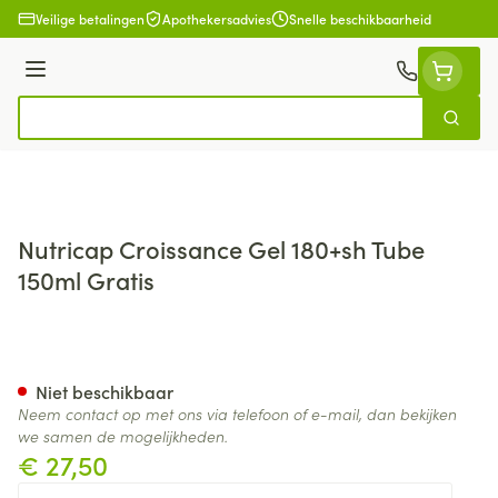
Ga naar de inhoud
Veilige betalingen
Apothekersadvies
Snelle beschikbaarheid
Menu
Zoek
Product, merk, categorie...
Nutricap Croissance Gel 180+sh Tube
150ml Gratis
Nutricap Croissance Gel 180+
Niet beschikbaar
Neem contact op met ons via telefoon of e-mail, dan bekijken
we samen de mogelijkheden.
€ 27,50