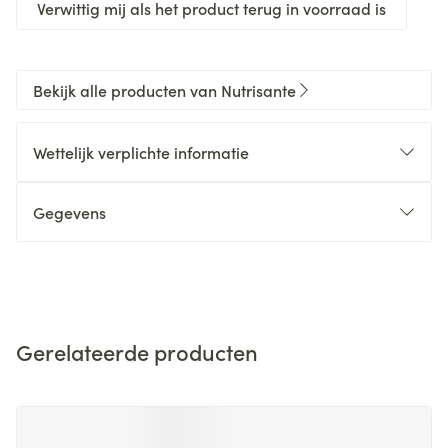
Verwittig mij als het product terug in voorraad is
Bekijk alle producten van Nutrisante
Wettelijk verplichte informatie
Gegevens
Gerelateerde producten
Navigeren door de elementen van de carrousel is mogelijk m
Druk om carrousel over te slaan
Druk op om naar carrouselnavigatie te gaan