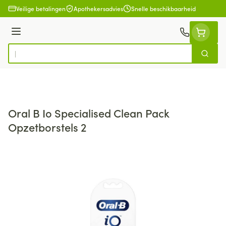
Ga naar de inhoud
Veilige betalingen
Apothekersadvies
Snelle beschikbaarheid
Menu
Zoek
Product, merk, categorie...
Oral B Io Specialised Clean Pack
Opzetborstels 2