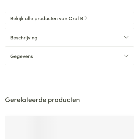
Bekijk alle producten van Oral B
Beschrijving
Gegevens
Gerelateerde producten
Navigeren door de elementen van de carrousel is mogelijk m
Druk om carrousel over te slaan
Druk op om naar carrouselnavigatie te gaan